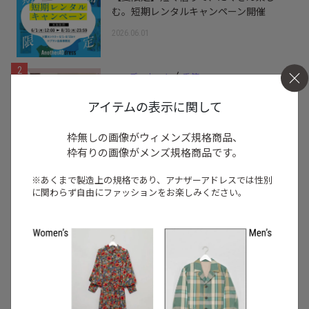
む。短期レンタルキャンペーン開催
2026.06.01
2
/
コーディネート
季節
Aug. 2026「オフィスルックに色の遊び心
アイテムの表示に関して
を 」#AnotherADdress LOOKBOOK
2026.08.01
枠無しの画像がウィメンズ規格商品、
枠有りの画像がメンズ規格商品です。
3
/
ニュース
企画
※あくまで製造上の規格であり、アナザーアドレスでは
性別
【6/24 OPEN】リアル店舗
に関わらず自由にファッションをお楽しみください。
「AnotherADdress TOKYO in Glass
Rock Gallery」が虎ノ門ヒルズに期間限
定オープン
2026.06.23
4
/
特集
アイテム
2026年7月5週目の新入荷アイテムからお
すすめの品をピックアップ！【NEW THIS