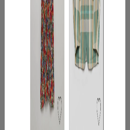
2
/
コーディネート
季節
Aug. 2026「オフィスルックに色の遊び心
を 」#AnotherADdress LOOKBOOK
2026.08.01
3
/
ニュース
企画