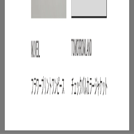
【6/24 OPEN】リアル店舗
「AnotherADdress TOKYO in Glass
Rock Gallery」が虎ノ門ヒルズに期間限
定オープン
2026.06.23
4
/
特集
アイテム
2026年7月5週目の新入荷アイテムからお
すすめの品をピックアップ！【NEW THIS
WEEKの注目商品】
2026.08.07
5
/
特集
バイヤーセレクト
バイヤー厳選！1枚で華やぐワンピースか
ら旬のブルーアイテムまで【TRENDs】
まとめ
2026.07.14