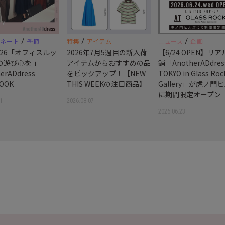
/
/
/
ィネート
季節
特集
アイテム
ニュース
企画
 2026「オフィスルッ
2026年7月5週目の新入荷
【6/24 OPEN】リ
の遊び心を 」
アイテムからおすすめの品
舗「AnotherADdres
erADdress
をピックアップ！【NEW
TOKYO in Glass Roc
OOK
THIS WEEKの注目商品】
Gallery」が虎ノ門
に期間限定オープン
1
2026.08.07
2026.06.23