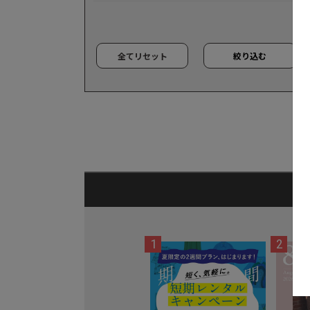
全てリセット
絞り込む
1
2