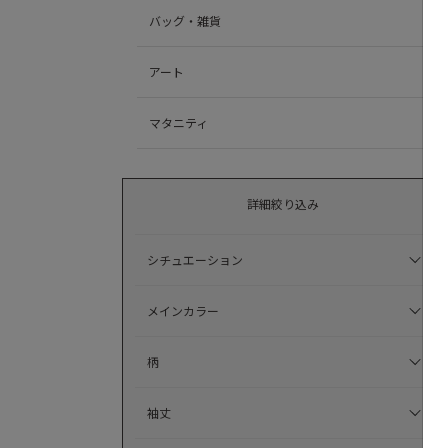
バッグ・雑貨
アート
マタニティ
詳細絞り込み
シチュエーション
メインカラー
柄
袖丈