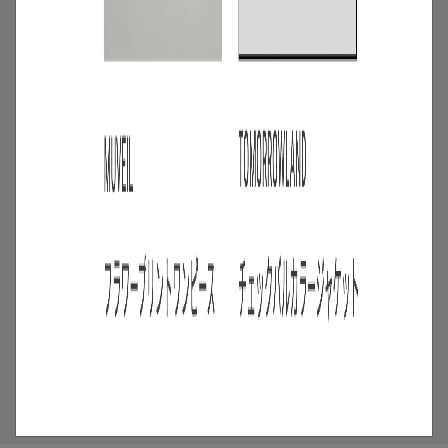
【6/24 OPEN】リアル店舗
「AnotherADdress TOKYO in Glass
Rock Gallery」が虎ノ門ヒルズに期間限
定オープン
2026.06.23
4
/
特集
バイヤーセレクト
バイヤー厳選！1枚で華やぐワンピースか
ら旬のブルーアイテムまで【TRENDs】
まとめ
2026.07.14
5
/
特集
アイテム
【メンズサマージャケット100選】暑い夏
も涼しく快適に！
2026.07.29