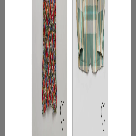
2
/
コーディネート
季節
Aug. 2026「オフィスルックに色の遊び心
を 」#AnotherADdress LOOKBOOK
2026.08.01
3
/
ニュース
企画