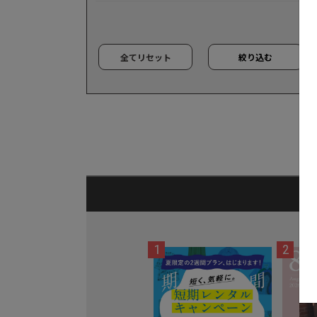
全てリセット
絞り込む
1
2