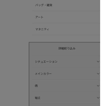
バッグ・雑貨
アート
マタニティ
詳細絞り込み
シチュエーション
メインカラー
柄
袖丈