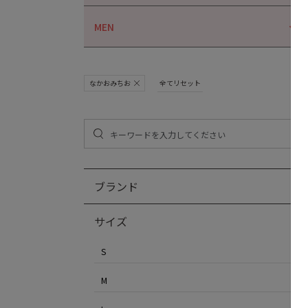
MEN
なかおみちお
全てリセット
ブランド
サイズ
S
M