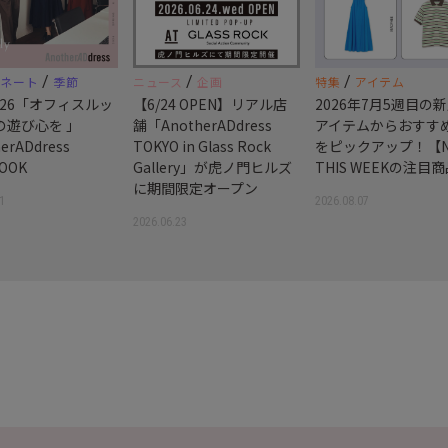
/
/
/
ィネート
季節
ニュース
企画
特集
アイテム
 2026「オフィスルッ
【6/24 OPEN】リアル店
2026年7月5週目の
の遊び心を 」
舗「AnotherADdress
アイテムからおすす
erADdress
TOKYO in Glass Rock
をピックアップ！【N
OOK
Gallery」が虎ノ門ヒルズ
THIS WEEKの注目
に期間限定オープン
1
2026.08.07
2026.06.23