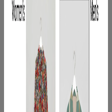
3
/
コーディネート
アイテム
【甘シャツ・ブラウス100選】大人可愛い
夏コーデにおすすめ！映えトップスを厳
選
2026.07.16