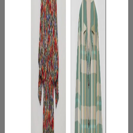
2
/
特集
アイテム
【夏に映える別注ワンピース】ディウ
カ・レリル・アローブの特別なドレスが
登場！
2026.07.23