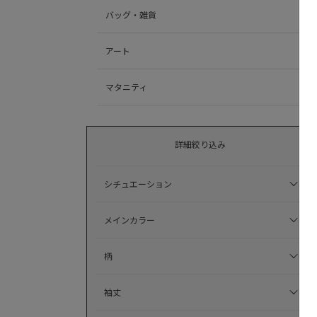
バッグ・雑貨
アート
マタニティ
詳細絞り込み
シチュエーション
メインカラー
柄
袖丈