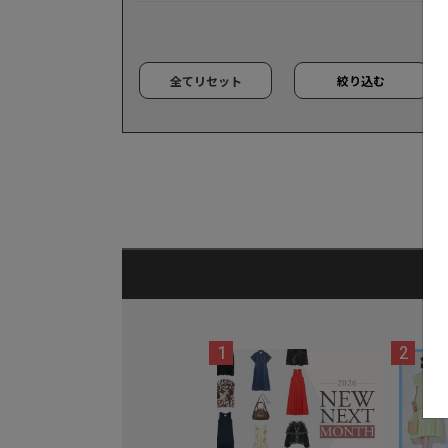
全てリセット
絞り込む
1
2