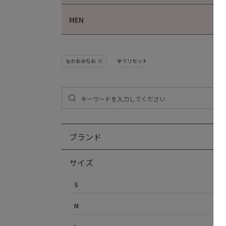
MEN
なかおみちお
全てリセット
ブランド
サイズ
S
M