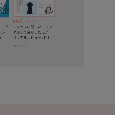
/
ン
特集
アイテム
て、た
スタッフに聞いた！レン
レン
タルして良かったモノ
催
【リアルレビュー#10】
2026.07.28