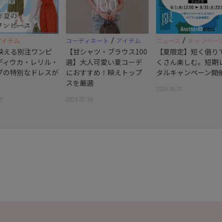
/
/
アイテム
コーディネート
アイテム
ニュース
キャンペー
映える別注ワンピ
【甘シャツ・ブラウス100
【夏限定】短く借り
ディウカ・レリル・
選】大人可愛い夏コーデ
くさん楽しむ。短期
ブの特別なドレスが
におすすめ！映えトップ
タルキャンペーン開
スを厳選
2026.06.01
3
2026.07.16