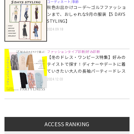
コーディネート
季節
/
秋色お出かけコーデ～ゴルフファッショ
ンまで、おしゃれな9月の服装【5 DAYS
STYLING】
2024.09.18
ファッションタイプ診断
好み診断
/
【冬のドレス・ワンピース特集】好みの
テイストで探す！ディナーやデートに着
ていきたい大人の長袖パーティードレス
2024.12.03
ACCESS RANKING