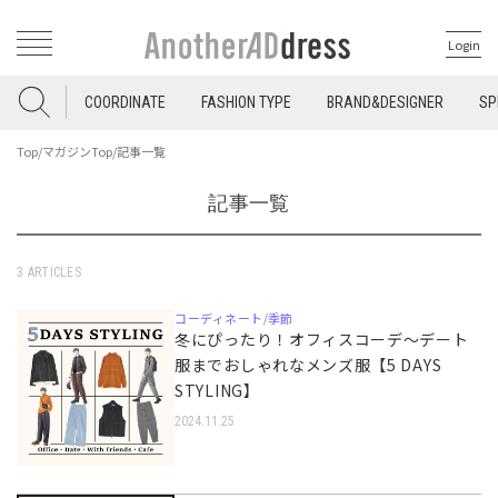
Login
COORDINATE
FASHION TYPE
BRAND&DESIGNER
SP
Top
/
マガジンTop
/
記事一覧
記事一覧
3 ARTICLES
コーディネート
季節
/
冬にぴったり！オフィスコーデ〜デート
服までおしゃれなメンズ服【5 DAYS
STYLING】
2024.11.25