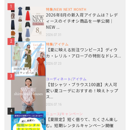
1
特集
NEW NEXT MONTH
/
2026年8月の新入荷アイテムは？レデ
ィースのイチオシ商品を一挙公開｜
NEW ...
2026.07.31
2
特集
アイテム
/
【夏に映える別注ワンピース】ディウ
カ・レリル・アローブの特別なドレス...
2026.07.23
3
コーディネート
アイテム
/
【甘シャツ・ブラウス100選】大人可
愛い夏コーデにおすすめ！映えトップ
ス...
2026.07.16
4
ニュース
キャンペーン
/
【夏限定】短く借りて、たくさん楽し
む。短期レンタルキャンペーン開催