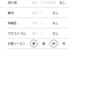
透け感
あり
ややあり
なし
裏地
あり
なし
伸縮性
あり
なし
ウエストゴム
あり
なし
対象シーズン
春
夏
秋
冬