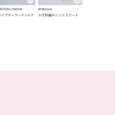
INTOSH LONDON
M Missoni
ライプテーラードジャケ
かぎ針編みニットスカート