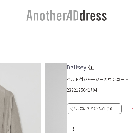
Ballsey
ベルト付ジャージーガウンコート
2322175041704
お気に入りに追加（
101
）
FREE