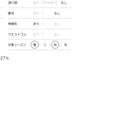
透け感
あり
ややあり
なし
裏地
あり
なし
伸縮性
あり
なし
ウエストゴム
あり
なし
対象シーズン
春
夏
秋
冬
27％