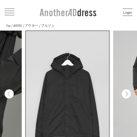
Login
アウター
ブルゾン
/
/
/
Top
ASPESI