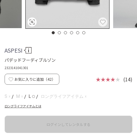
ASPESI
パデッドフーディブルゾン
2323141041301
★★★★
★
(14)
お気に入りに追加（
42
）
☓
☓
☓
S
/
M
/
L
/
ロングライフアイテム
◯
ロングライフアイテムとは
ログインしてレンタルする