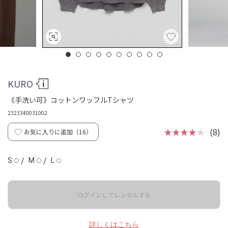
KURO
《手洗い可》コットンワッフルTシャツ
2323340031002
★★★★
★
(8)
お気に入りに追加（
16
）
S
/
M
/
L
◯
◯
◯
ログインしてレンタルする
詳しくはこちら