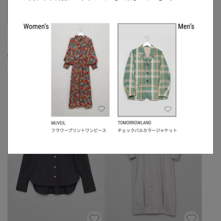
CINOH
CINOH
フリンジVネックニットベスト
バイカラーラップカーゴスカート
☓
S
◯
/
M
◯
S
◯
/
M