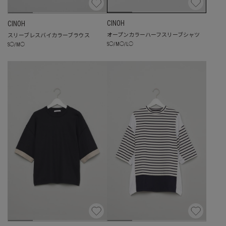
CINOH
CINOH
オープンカラーハーフスリーブシャツ
スリーブレスバイカラーブラウス
S
◯
/
M
◯
/
L
◯
S
◯
/
M
◯