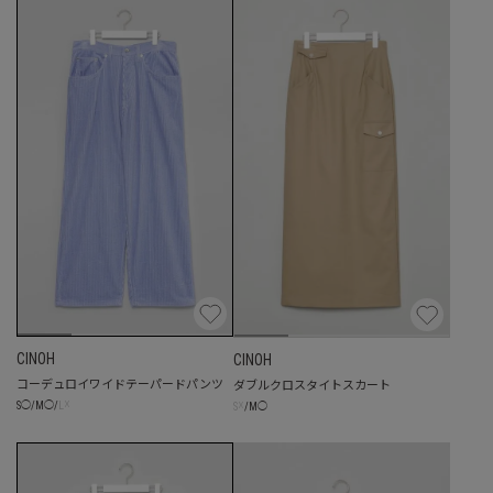
CINOH
CINOH
コーデュロイワイドテーパードパンツ
ダブルクロスタイトスカート
☓
☓
S
◯
/
M
◯
/
L
S
/
M
◯