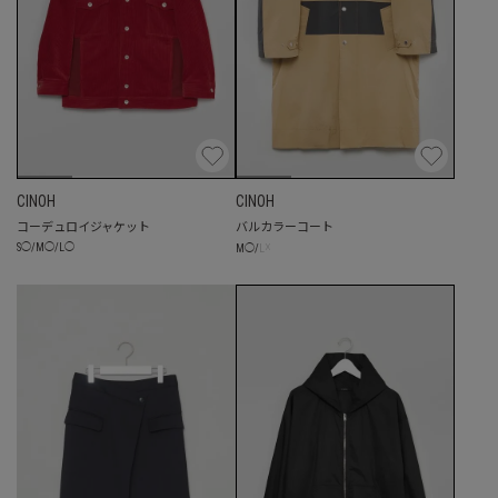
CINOH
CINOH
コーデュロイジャケット
バルカラーコート
☓
S
◯
/
M
◯
/
L
◯
M
◯
/
L