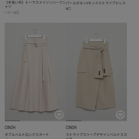
《手洗い可》トーマスメイソンハーフシ
パールボタンVネックストライプドレス
ャツ
M
◯
☓
☓
S
/
M
/
L
◯
CINOH
CINOH
ダブルベルトロングスカート
ストライプスリーブデザインベルトスカ
ート