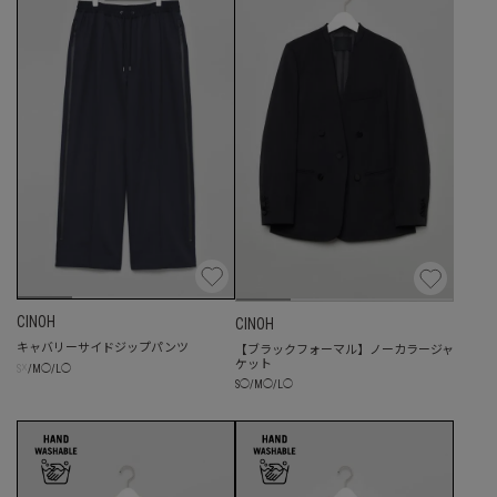
CINOH
CINOH
キャバリーサイドジップパンツ
【ブラックフォーマル】ノーカラージャ
ケット
☓
S
/
M
◯
/
L
◯
S
◯
/
M
◯
/
L
◯