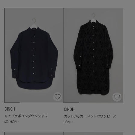
CINOH
CINOH
キュプラボタンダウンシャツ
カットジャガードシャツワンピース
☓
☓
S
◯
/
M
◯
/
L
S
◯
/
M