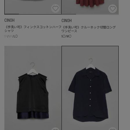
CINOH
CINOH
《手洗い可》フィンクスコットンハーフ
《手洗い可》クルーネック切替ロング
シャツ
ワンピース
☓
☓
S
/
M
/
L
◯
S
◯
/
M
◯