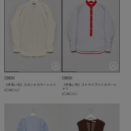
CINOH
CINOH
《手洗い可》スタンドカラーシャツ
《手洗い可》ストライプバイカラーシ
ャツ
S
◯
/
M
◯
/
L
◯
S
◯
/
M
◯
/
L
◯