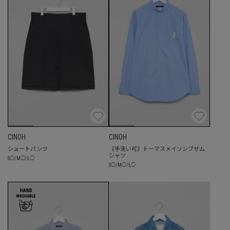
CINOH
CINOH
ショートパンツ
《手洗い可》トーマスメイソンブザム
シャツ
S
◯
/
M
◯
/
L
◯
S
◯
/
M
◯
/
L
◯