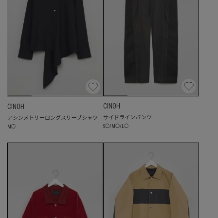
CINOH
CINOH
サイドラインパンツ
アシンメトリーロングスリーブシャツ
S
◯
/
M
◯
/
L
◯
M
◯