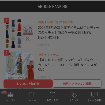
ARTICLE RANKING
1
/
特集
NEW NEXT MONTH
2026年8月の新入荷アイテムは？レディー
スのイチオシ商品を一挙公開｜NEW
NEXT MONTH
2026.07.31
2
/
特集
アイテム
【夏に映える別注ワンピース】ディウ
カ・レリル・アローブの特別なドレスが
登場！
2026.07.23
レンタルを始める
無料ファッション診断
3
/
コーディネート
アイテム
【甘シャツ・ブラウス100選】大人可愛い
夏コーデにおすすめ！映えトップスを厳
お気に入り
マガジン
ブランド
よくある質問
アイテム
選