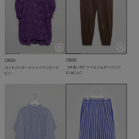
CINOH
CINOH
《手洗い可》ツイルジョガーパンツ
カットジャガードシャツワンピース
S
◯
/
M
◯
/
L
◯
☓
S
◯
/
M