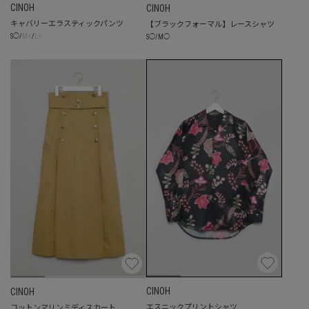
CINOH
CINOH
キャバリーエラスティックパンツ
【ブラックフォーマル】レースシャツ
☓
☓
S
◯
/
M
/
L
S
◯
/
M
◯
CINOH
CINOH
エスニックプリントシャツ
コットンマリンミディスカート