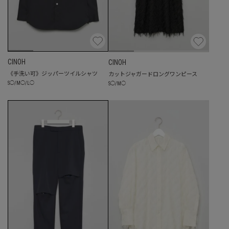
CINOH
CINOH
《手洗い可》ジッパーツイルシャツ
カットジャガードロングワンピース
S
◯
/
M
◯
/
L
◯
S
◯
/
M
◯