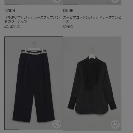
CINOH
CINOH
《手洗い可》バックレースアップバン
スーピマコットンバックドレープワンピ
ドカラーシャツ
ース
S
◯
/
M
◯
/
L
◯
S
◯
/
M
◯