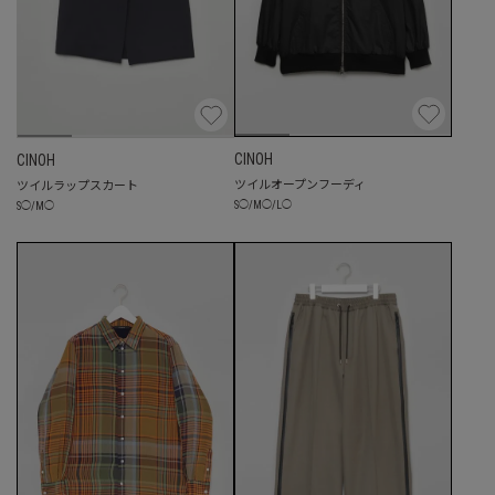
CINOH
CINOH
ツイルオープンフーディ
ツイルラップスカート
S
◯
/
M
◯
/
L
◯
S
◯
/
M
◯