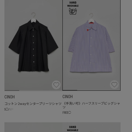
CINOH
CINOH
《手洗い可》ハーフスリーブビッグシャ
コットン 2wayセンタープリーツシャツ
ツ
☓
S
◯
/
M
FREE
◯