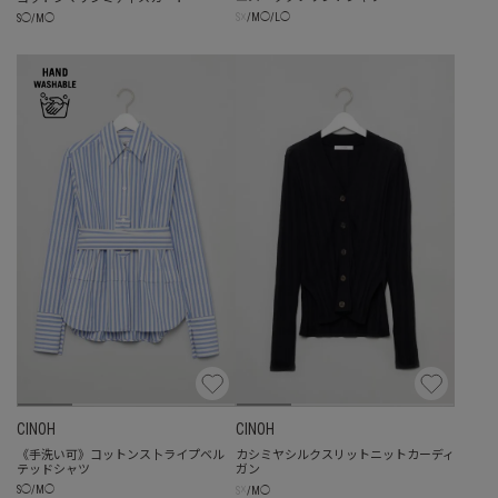
☓
S
/
M
◯
/
L
◯
S
◯
/
M
◯
CINOH
CINOH
《手洗い可》コットンス卜ライプベル
カシミヤシルクスリットニットカーディ
テッドシャツ
ガン
☓
S
◯
/
M
◯
S
/
M
◯