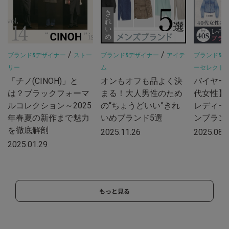
/
/
ブランド&デザイナー
ストー
ブランド&デザイナー
アイテ
ブランド&デ
リー
ム
ーセレクト
「チノ(CINOH)」と
オンもオフも品よく決
バイヤー
は？ブラックフォーマ
まる！大人男性のため
代女性】
ルコレクション～2025
の“ちょうどいい”きれ
レディー
年春夏の新作まで魅力
いめブランド5選
ンブラン
を徹底解剖
2025.11.26
2025.08.
2025.01.29
もっと見る