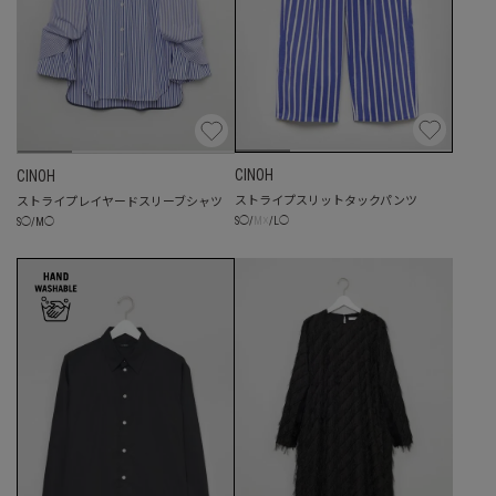
CINOH
CINOH
ストライプスリットタックパンツ
ストライプレイヤードスリーブシャツ
☓
S
◯
/
M
/
L
◯
S
◯
/
M
◯