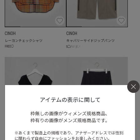
CINOH
CINOH
レーヨンチェックシャツ
キャバリーサイドジップパンツ
☓
☓
FREE
◯
S
◯
/
M
/
L
アイテムの表示に関して
枠無しの画像がウィメンズ規格商品、
枠有りの画像がメンズ規格商品です。
※あくまで製造上の規格であり、アナザーアドレスでは
性別
に関わらず自由にファッションをお楽しみください。