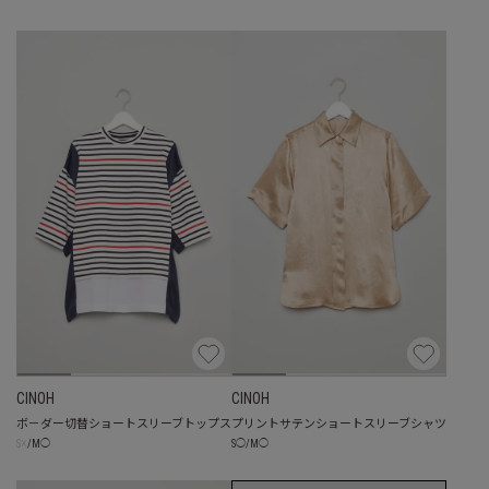
CINOH
CINOH
ボ－ダー切替ショートスリーブトップス
プリントサテンショートスリーブシャツ
☓
S
◯
/
M
◯
S
/
M
◯