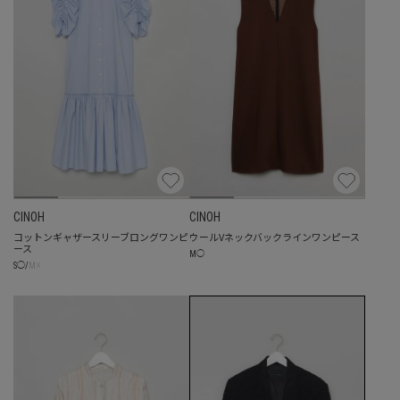
CINOH
CINOH
コットンギャザースリーブロングワンピ
ウールVネックバックラインワンピース
ース
M
◯
☓
S
◯
/
M