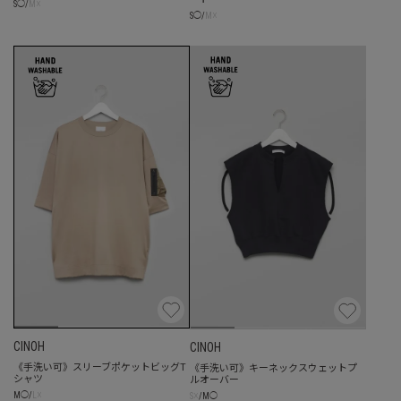
☓
S
◯
/
M
☓
S
◯
/
M
CINOH
CINOH
《手洗い可》スリーブポケットビッグT
《手洗い可》キーネックスウェットプ
シャツ
ルオーバー
☓
☓
M
◯
/
L
S
/
M
◯