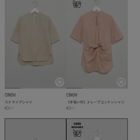
CINOH
CINOH
ストライプシャツ
《手洗い可》ドレープコットンシャツ
☓
☓
S
◯
/
M
S
◯
/
M