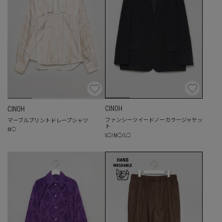
CINOH
CINOH
ファンシーツイードノーカラージャケッ
マーブルプリントドレープシャツ
ト
M
◯
S
◯
/
M
◯
/
L
◯