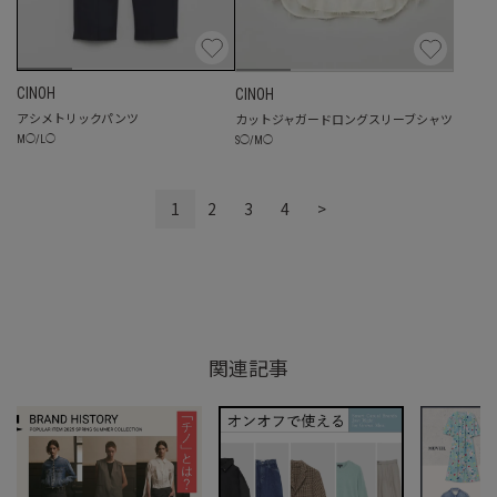
CINOH
CINOH
アシメトリックパンツ
カットジャガードロングスリーブシャツ
M
◯
/
L
◯
S
◯
/
M
◯
1
2
3
4
>
関連記事