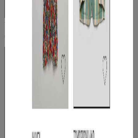
VIKTOR&ROLF
VIKTOR&ROLF
ワンタックチェックパンツ
ペイント風プリントブルゾン
S
◯
/
M
◯
S
◯
/
M
◯