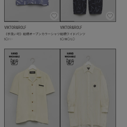
VIKTOR&ROLF
VIKTOR&ROLF
《手洗い可》総柄オープンカラーシャツ
総柄ワイドパンツ
☓
S
◯
/
M
◯
/
L
◯
S
◯
/
M