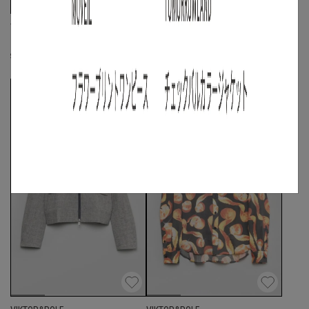
VIKTOR&ROLF
VIKTOR&ROLF
スパンコールスウェット
センターシームパンツ
S
◯
/
M
◯
S
◯
/
M
◯