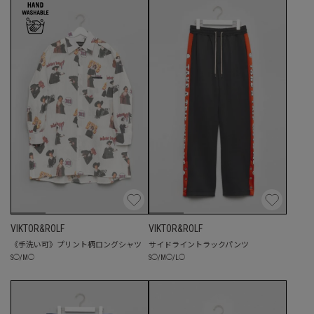
VIKTOR&ROLF
VIKTOR&ROLF
《手洗い可》プリント柄ロングシャツ
サイドライントラックパンツ
S
◯
/
M
◯
S
◯
/
M
◯
/
L
◯