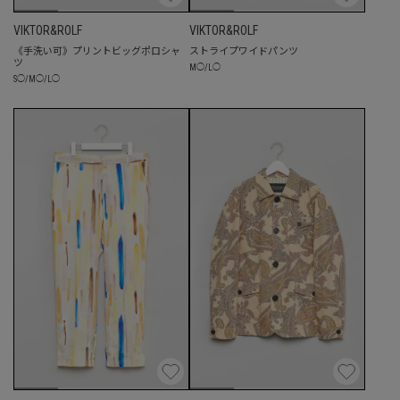
VIKTOR&ROLF
VIKTOR&ROLF
《手洗い可》プリントビッグポロシャ
ストライプワイドパンツ
ツ
M
◯
/
L
◯
S
◯
/
M
◯
/
L
◯