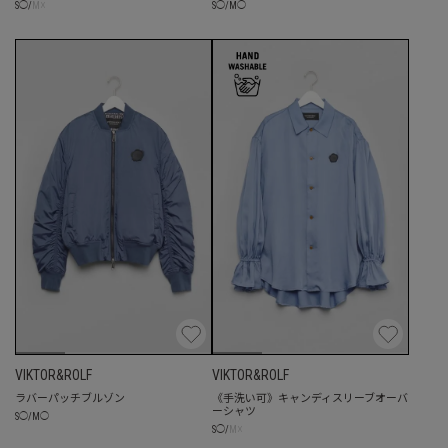
☓
S
◯
/
M
◯
S
◯
/
M
VIKTOR&ROLF
VIKTOR&ROLF
ラバーパッチブルゾン
《手洗い可》キャンディスリーブオーバ
ーシャツ
S
◯
/
M
◯
☓
S
◯
/
M