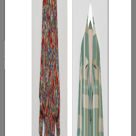
VIKTOR&ROLF
VIKTOR&ROLF
《手洗い可》マルチストライプシャツ
パンチングメッシュコート
S
◯
/
M
◯
S
◯
/
M
◯