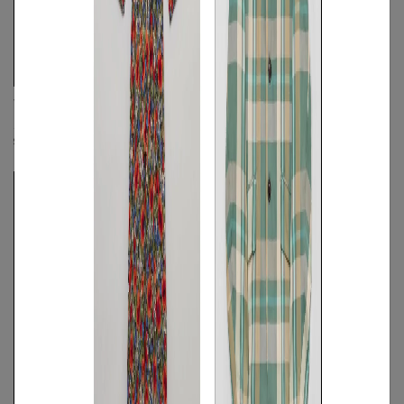
VIKTOR&ROLF
VIKTOR&ROLF
パッチワークワイドパンツ
ダブルポケットシャツブルゾン
S
◯
/
M
◯
S
◯
/
M
◯