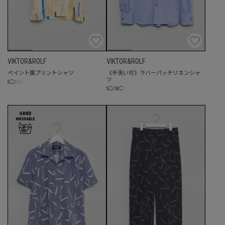
VIKTOR&ROLF
VIKTOR&ROLF
ペイント風プリントシャツ
《手洗い可》ラバーパッチリネンシャ
ツ
☓
S
◯
/
M
S
◯
/
M
◯