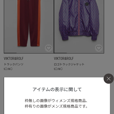
VIKTOR&ROLF
VIKTOR&ROLF
トラックパンツ
ロゴトラックジャケット
S
◯
/
M
◯
S
◯
/
M
◯
アイテムの表示に関して
枠無しの画像がウィメンズ規格商品、
枠有りの画像がメンズ規格商品です。