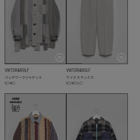
VIKTOR&ROLF
VIKTOR&ROLF
パッチワークジャケット
ワイドスラックス
S
◯
/
M
◯
S
◯
/
M
◯
/
L
◯