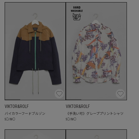
VIKTOR&ROLF
VIKTOR&ROLF
バイカラーフードブルゾン
《手洗い可》グレーププリントシャツ
S
◯
/
M
◯
S
◯
/
M
◯