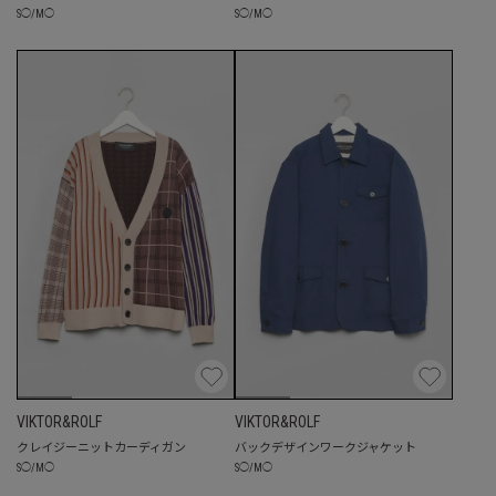
S
◯
/
M
◯
S
◯
/
M
◯
VIKTOR&ROLF
VIKTOR&ROLF
クレイジーニットカーディガン
バックデザインワークジャケット
S
◯
/
M
◯
S
◯
/
M
◯