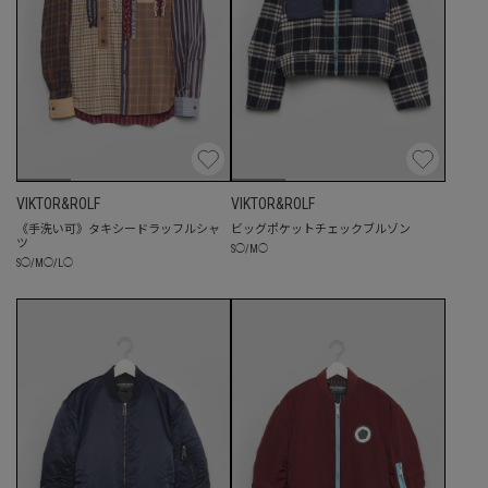
VIKTOR&ROLF
VIKTOR&ROLF
《手洗い可》タキシードラッフルシャ
ビッグポケットチェックブルゾン
ツ
S
◯
/
M
◯
S
◯
/
M
◯
/
L
◯