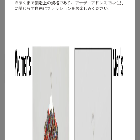
※あくまで製造上の規格であり、アナザーアドレスでは
性別
に関わらず自由にファッションをお楽しみください。
VIKTOR&ROLF
VIKTOR&ROLF
トラックジャケット
《手洗い可》ストライプフリルシャツ
S
◯
/
M
◯
S
◯
/
M
◯