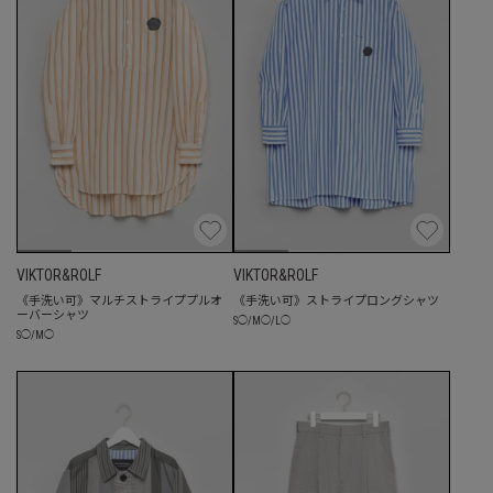
VIKTOR&ROLF
VIKTOR&ROLF
《手洗い可》マルチストライププルオ
《手洗い可》ストライプロングシャツ
ーバーシャツ
S
◯
/
M
◯
/
L
◯
S
◯
/
M
◯