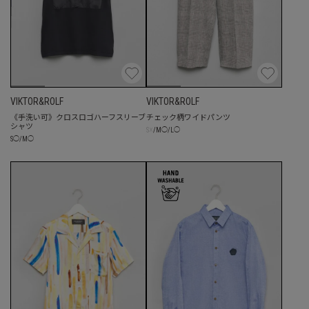
VIKTOR&ROLF
VIKTOR&ROLF
《手洗い可》クロスロゴハーフスリーブ
チェック柄ワイドパンツ
シャツ
☓
S
/
M
◯
/
L
◯
S
◯
/
M
◯