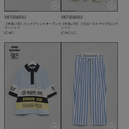
VIKTOR&ROLF
VIKTOR&ROLF
《手洗い可》バックプリントオープンカ
《手洗い可》イエローストライプロング
ラーシャツ
シャツ
S
◯
/
M
◯
S
◯
/
M
◯
/
L
◯