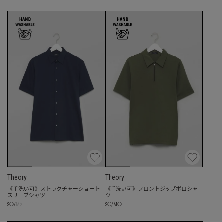
Theory
Theory
《手洗い可》ストラクチャーショート
《手洗い可》フロントジップポロシャ
スリーブシャツ
ツ
☓
S
◯
/
M
◯
S
◯
/
M