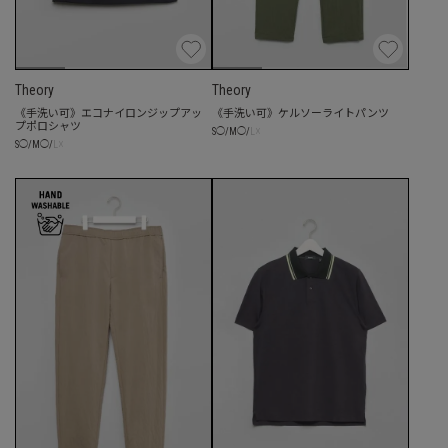
Theory
Theory
《手洗い可》エコナイロンジップアッ
《手洗い可》ケルソーライトパンツ
プポロシャツ
☓
S
◯
/
M
◯
/
L
☓
S
◯
/
M
◯
/
L