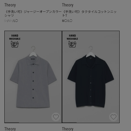
Theory
Theory
《手洗い可》ジャージーオープンカラー
《手洗い可》タクタイルコットンニッ
シャツ
トT
☓
☓
M
◯
/
L
◯
S
/
M
/
L
◯
Theory
Theory