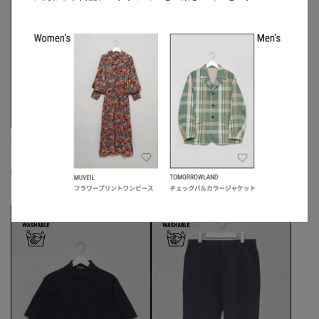
Theory
Theory
《手洗い可》ケルソーライトパンツ
《手洗い可》ファンクションピケポロ
シャツ
☓
S
◯
/
M
◯
/
L
☓
S
◯
/
M
◯
/
L