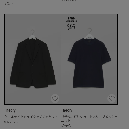
S
/
M
/
L
☓
M
◯
/
L
Theory
Theory
ウールライクドライタッチジャケット
《手洗い可》ショートスリーブメッシュ
ニット
☓
S
◯
/
M
◯
/
L
S
◯
/
M
◯