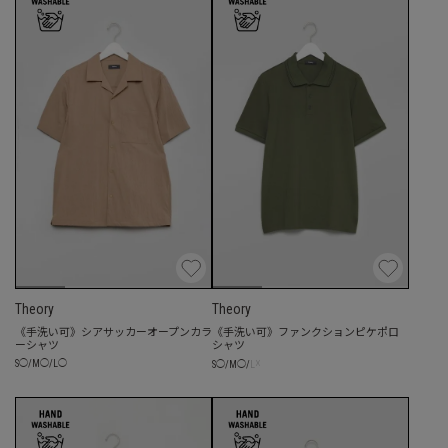
Theory
Theory
《手洗い可》シアサッカーオープンカラ
《手洗い可》ファンクションピケポロ
ーシャツ
シャツ
☓
S
◯
/
M
◯
/
L
◯
S
◯
/
M
◯
/
L