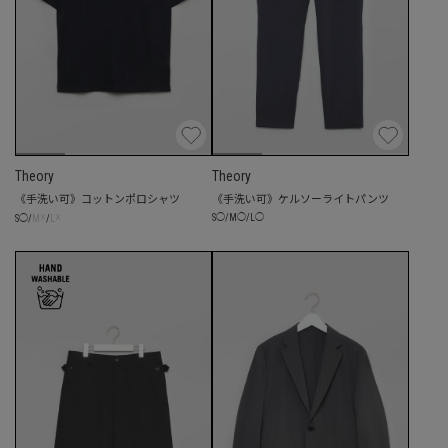
Theory
Theory
《手洗い可》コットンポロシャツ
《手洗い可》ケルソーライトパンツ
☓
☓
S
◯
/
M
◯
/
L
◯
S
◯
/
M
/
L