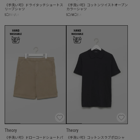
《手洗い可》ドライタッチショートス
《手洗い可》コットンツイストオープン
リーブシャツ
カラーシャツ
☓
☓
☓
S
◯
/
M
/
L
S
◯
/
M
◯
/
L
Theory
Theory
《手洗い可》ドローコードショートパ
《手洗い可》コットンスラブポロシャ