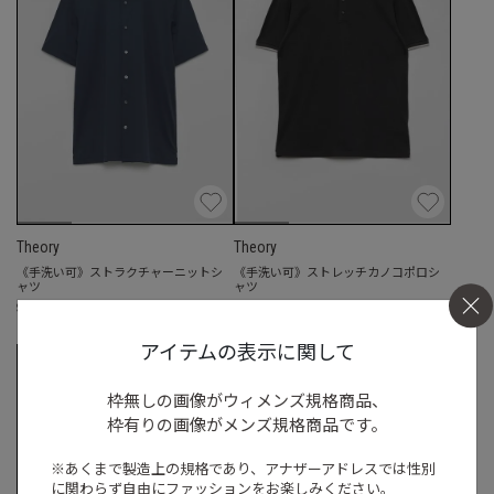
Theory
Theory
《手洗い可》ストラクチャーニットシ
《手洗い可》ストレッチカノコポロシ
ャツ
ャツ
☓
☓
S
◯
/
M
◯
/
L
S
◯
/
M
◯
/
L
アイテムの表示に関して
枠無しの画像がウィメンズ規格商品、
枠有りの画像がメンズ規格商品です。
※あくまで製造上の規格であり、アナザーアドレスでは
性別
に関わらず自由にファッションをお楽しみください。