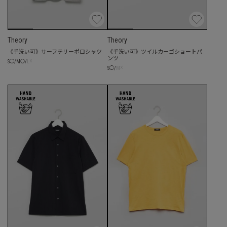
Theory
Theory
《手洗い可》サーフテリーポロシャツ
《手洗い可》ツイルカーゴショートパ
ンツ
☓
S
◯
/
M
◯
/
L
☓
S
◯
/
M