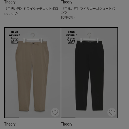
Theory
Theory
《手洗い可》ドライタッチニットポロ
《手洗い可》ツイルカーゴショートパ
ンツ
☓
☓
S
/
M
/
L
◯
☓
S
◯
/
M
◯
/
L
Theory
Theory