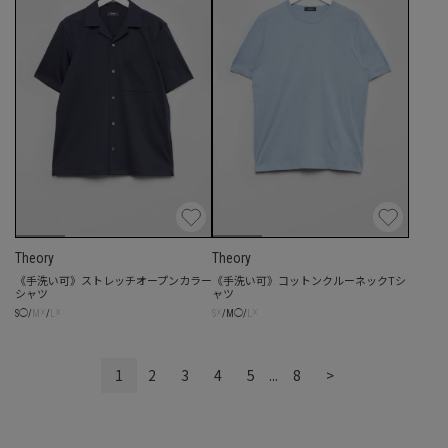
Theory
Theory
《手洗い可》ストレッチオープンカラー
《手洗い可》コットンクルーネックTシ
シャツ
ャツ
☓
☓
☓
☓
S
◯
/
M
/
L
S
/
M
◯
/
L
1
2
3
4
5
...
8
>