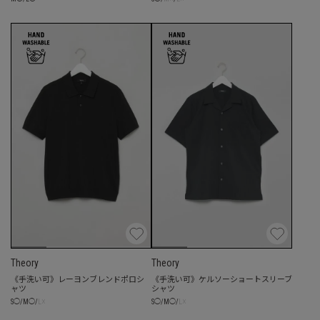
Theory
Theory
《手洗い可》レーヨンブレンドポロシ
《手洗い可》ケルソーショートスリーブ
ャツ
シャツ
☓
☓
S
◯
/
M
◯
/
L
S
◯
/
M
◯
/
L