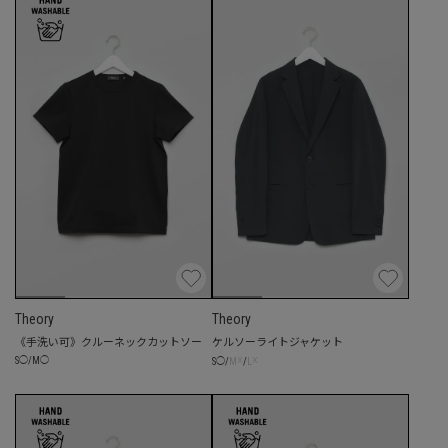
Theory
Theory
《手洗い可》クルーネックカットソー
ケルソーライトジャケット
☓
☓
S
◯
/
M
◯
S
◯
/
M
/
L