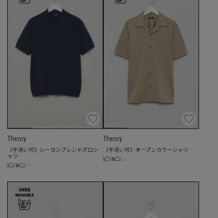
Theory
Theory
《手洗い可》レーヨンブレンドポロシ
《手洗い可》オープンカラーシャツ
ャツ
☓
S
◯
/
M
◯
/
L
☓
S
◯
/
M
◯
/
L