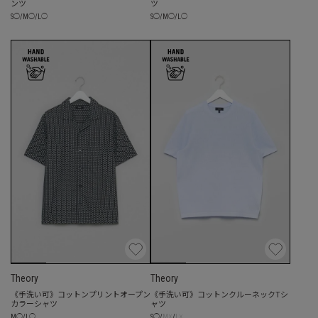
ンツ
ツ
S
◯
/
M
◯
/
L
◯
S
◯
/
M
◯
/
L
◯
Theory
Theory
《手洗い可》コットンプリントオープン
《手洗い可》コットンクルーネックTシ
カラーシャツ
ャツ
☓
☓
M
◯
/
L
◯
S
◯
/
M
/
L