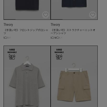
Theory
Theory
《手洗い可》フロントジップポロシャ
《手洗い可》ストラクチャーニットオ
ツ
ープンシャツ
☓
☓
S
◯
/
M
S
◯
/
M
◯
/
L