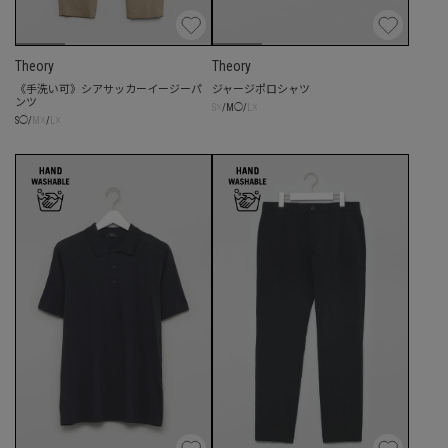
Theory
Theory
《手洗い可》シアサッカーイージーパ
ジャージポロシャツ
ンツ
☓
☓
S
/
M
◯
/
L
☓
☓
S
◯
/
M
/
L