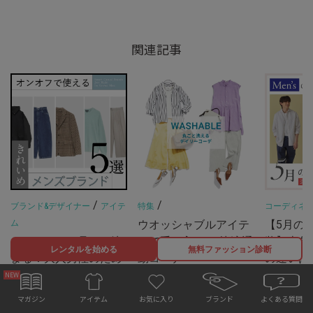
関連記事
/
/
ブランド&デザイナー
アイテ
特集
コーディネ
ム
ウオッシャブルアイテ
【5月の
オンもオフも品よく決
ムで手に入れる"快適通
装】上旬
レンタルを始める
無料ファッション診断
まる！大人男性のため
勤コーデ”
の違いは
の“ちょうどいい”きれ
ン別コー
2023.06.28
いめブランド5選
2026.04.
お気に入り
マガジン
ブランド
よくある質問
アイテム
2025.11.26