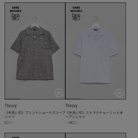
Theory
Theory
《手洗い可》プリントショートスリーブ
《手洗い可》ストラクチャーニットオ
シャツ
ープンシャツ
☓
☓
☓
S
◯
/
M
S
/
M
◯
/
L