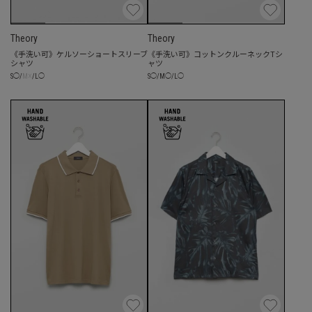
Theory
Theory
《手洗い可》ケルソーショートスリーブ
《手洗い可》コットンクルーネックTシ
シャツ
ャツ
☓
S
◯
/
M
◯
/
L
◯
S
◯
/
M
/
L
◯