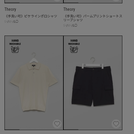
Theory
Theory
《手洗い可》ピケラインポロシャツ
《手洗い可》パームプリントショートス
リーブシャツ
☓
☓
S
/
M
/
L
◯
☓
☓
S
/
M
/
L
◯