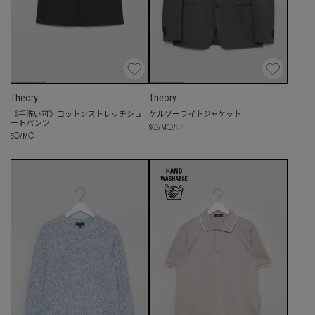
Theory
Theory
《手洗い可》コットンストレッチショ
ケルソーライトジャケット
ートパンツ
☓
S
◯
/
M
◯
/
L
S
◯
/
M
◯