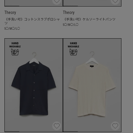
Theory
Theory
《手洗い可》コットンスラブポロシャ
《手洗い可》ケルソーライトパンツ
ツ
S
◯
/
M
◯
/
L
◯
S
◯
/
M
◯
/
L
◯