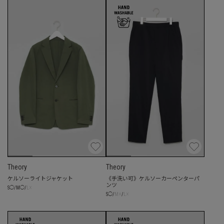
Theory
Theory
ケルソーライトジャケット
《手洗い可》ケルソーカーペンターパ
ンツ
☓
S
◯
/
M
◯
/
L
☓
☓
S
◯
/
M
/
L