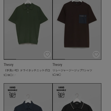
Theory
Theory
《手洗い可》ドライタッチニットポロ
リレージャージージップTシャツ
☓
S
◯
/
M
◯
S
◯
/
M
◯
/
L