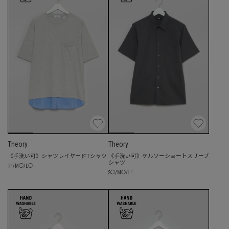
Theory
Theory
《手洗い可》シャツレイヤードTシャツ
《手洗い可》ケルソーショートスリーブ
シャツ
☓
S
/
M
◯
/
L
◯
☓
S
◯
/
M
◯
/
L