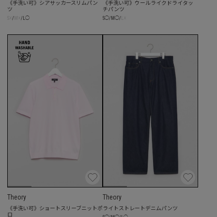
《手洗い可》シアサッカースリムパン
《手洗い可》ウールライクドライタッ
ツ
チパンツ
☓
☓
☓
S
/
M
/
L
◯
S
◯
/
M
◯
/
L
Theory
Theory
《手洗い可》ショートスリーブニットポ
ライトストレートデニムパンツ
ロ
◯
◯
◯