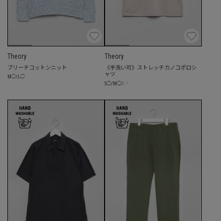
Theory
Theory
ブリーチコットンニット
《手洗い可》ストレッチカノコポロシ
ャツ
M
◯
/
L
◯
☓
S
◯
/
M
◯
/
L