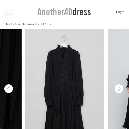
Login
ワンピース
/
/
Top
Polo Ralph Lauren