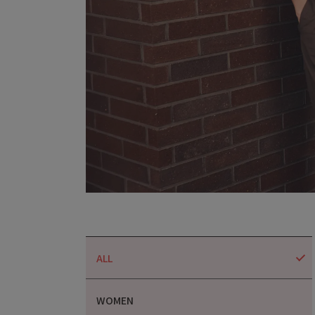
ALL
WOMEN