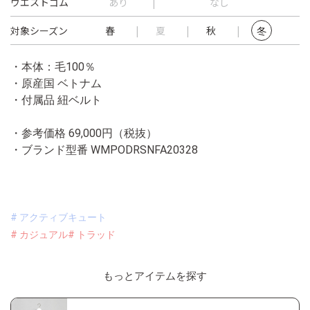
ウエストゴム
あり
なし
対象シーズン
春
夏
秋
冬
・本体：毛100％
・原産国 ベトナム
・付属品 紐ベルト
・参考価格 69,000円（税抜）
・ブランド型番
WMPODRSNFA20328
# アクティブキュート
# カジュアル
# トラッド
もっとアイテムを探す