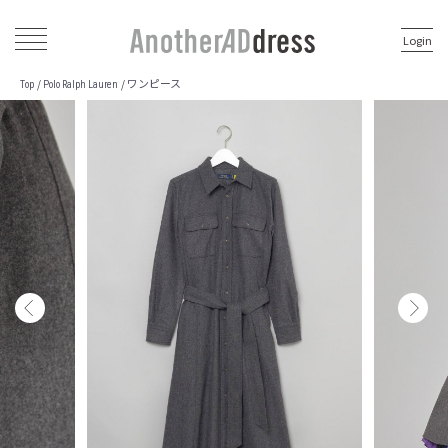
Login
ワンピース
/
/
Top
Polo Ralph Lauren