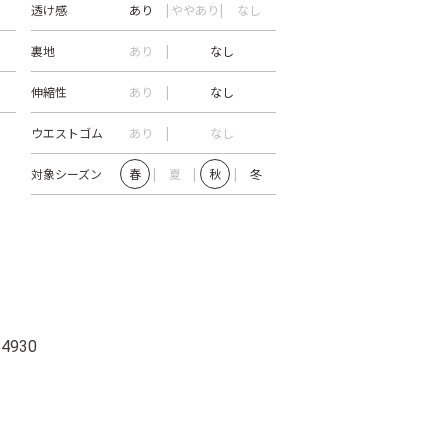
透け感
あり
ややあり
なし
裏地
あり
なし
伸縮性
あり
なし
ウエストゴム
あり
なし
対象シーズン
春
夏
秋
冬
54930