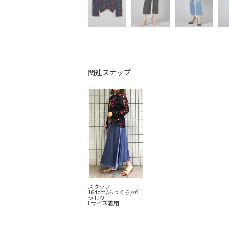
関連スナップ
スタッフ
164cm/ふっくら/が
っしり
Lサイズ着用