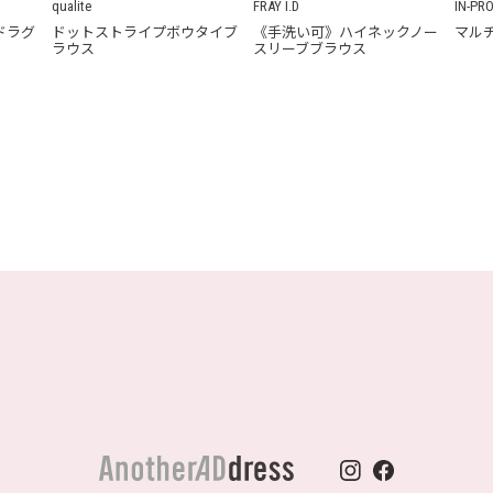
qualite
FRAY I.D
IN-PR
ドラグ
ドットストライプボウタイブ
《手洗い可》ハイネックノー
マル
ラウス
スリーブブラウス