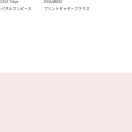
OCESS Tokyo
DSQUARED2
チパネルワンピース
プリントギャザーブラウス