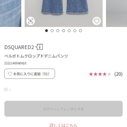
DSQUARED2
ベルボトムクロップドデニムパンツ
2221140060610
★★★★
★
(20)
お気に入りに追加（
51
）
☓
M
ログインしてレンタルする
詳しくはこちら