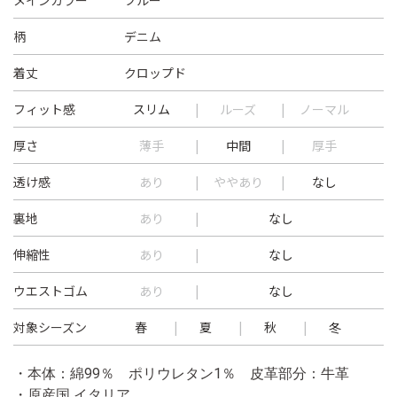
メインカラー
ブルー
柄
デニム
着丈
クロップド
フィット感
スリム
ルーズ
ノーマル
厚さ
薄手
中間
厚手
透け感
あり
ややあり
なし
裏地
あり
なし
伸縮性
あり
なし
ウエストゴム
あり
なし
対象シーズン
春
夏
秋
冬
・本体：綿99％ ポリウレタン1％ 皮革部分：牛革
・原産国 イタリア