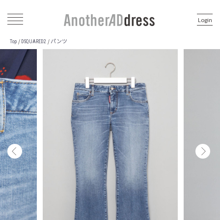
Login
パンツ
/
/
Top
DSQUARED2