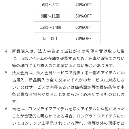
6回〜8回
40%OFF
9回〜11回
50%OFF
12回〜14回
60%OFF
15回以上
70%OFF
新品購入は、法人会員より当社がその希望を受け取った後
に、当該アイテムの在庫を確認するため、在庫が確保できない
等の理由により購入のご希望に添えない場合があります。
法人会員は、法人会員サービスで提供する一部のアイテムが中
古購入、新品購入の全て又はいずれかのサービスに対応しな
い、又はサービスの内容あるいは価格設定等の提供条件が本
条と異なる場合があることをあらかじめ承諾するものとしま
す。
当社は、ロングライフアイテムを除くアイテムに瑕疵があった
ことが合理的に明らかである場合、ロングライフアイテムにつ
いてコンテンツ上明示されている汚れ、傷等以外の瑕疵があ