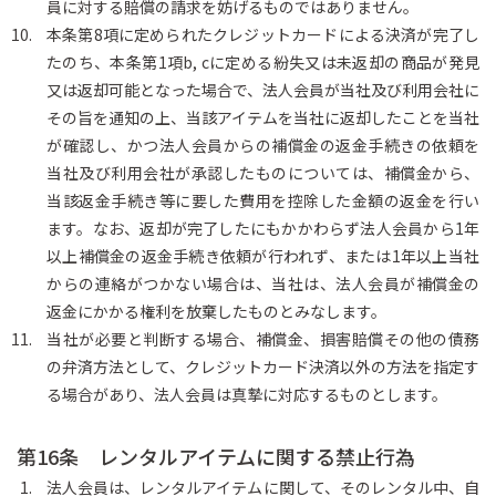
員に対する賠償の請求を妨げるものではありません。
本条第8項に定められたクレジットカードによる決済が完了し
たのち、本条第1項b, cに定める紛失又は未返却の商品が発見
又は返却可能となった場合で、法人会員が当社及び利用会社に
その旨を通知の上、当該アイテムを当社に返却したことを当社
が確認し、かつ法人会員からの補償金の返金手続きの依頼を
当社及び利用会社が承認したものについては、補償金から、
当該返金手続き等に要した費用を控除した金額の返金を行い
ます。なお、返却が完了したにもかかわらず法人会員から1年
以上補償金の返金手続き依頼が行われず、または1年以上当社
からの連絡がつかない場合は、当社は、法人会員が補償金の
返金にかかる権利を放棄したものとみなします。
当社が必要と判断する場合、補償金、損害賠償その他の債務
の弁済方法として、クレジットカード決済以外の方法を指定す
る場合があり、法人会員は真摯に対応するものとします。
第16条 レンタルアイテムに関する禁止行為
法人会員は、レンタルアイテムに関して、そのレンタル中、自