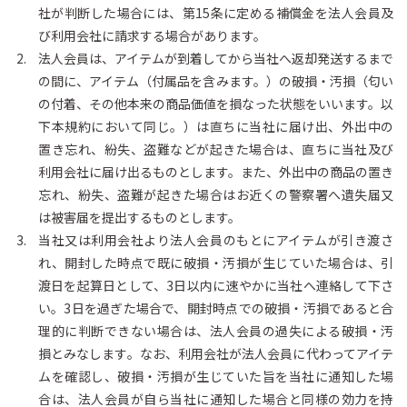
社が判断した場合には、第15条に定める補償金を法人会員及
び利用会社に請求する場合があります。
法人会員は、アイテムが到着してから当社へ返却発送するまで
の間に、アイテム（付属品を含みます。）の破損・汚損（匂い
の付着、その他本来の商品価値を損なった状態をいいます。以
下本規約において同じ。）は直ちに当社に届け出、外出中の
置き忘れ、紛失、盗難などが起きた場合は、直ちに当社及び
利用会社に届け出るものとします。また、外出中の商品の置き
忘れ、紛失、盗難が起きた場合はお近くの警察署へ遺失届又
は被害届を提出するものとします。
当社又は利用会社より法人会員のもとにアイテムが引き渡さ
れ、開封した時点で既に破損・汚損が生じていた場合は、引
渡日を起算日として、3日以内に速やかに当社へ連絡して下さ
い。3日を過ぎた場合で、開封時点での破損・汚損であると合
理的に判断できない場合は、法人会員の過失による破損・汚
損とみなします。なお、利用会社が法人会員に代わってアイテ
ムを確認し、破損・汚損が生じていた旨を当社に通知した場
合は、法人会員が自ら当社に通知した場合と同様の効力を持