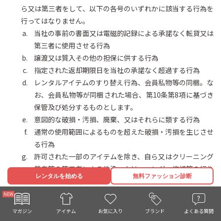
ら又は第三者をして、以下の各号のいずれかに該当する行為を
行ってはなりません。
当社の事前の書面又は電磁的記録による承諾なく転貸又は
第三者に使用させる行為
譲渡又は質入その他の担保に供する行為
指定された返却期限日を当社の承諾なく超過する行為
レンタルアイテムのすり替え行為、会員私物等の同梱。な
お、会員私物等が同梱された場合、第10条第8項に基づき
保管及び処分するものとします。
意図的な破損・汚損、廃棄、又はそれらに類する行為
通常の使用範囲によるものを超えた破損・汚損を生じさせ
る行為
許可された一部のアイテムを除き、自ら又はクリーニング
業者等の第三者による洗浄・クリーニング・修繕等の行為
レンタルを始める
無料ファッション診断
アイテムの複製
その他前各号に準じ、当社が不適切と判断する行為
前項に定める禁止行為により、当社が損害を受けた場合は、第
お気に入り
マガジン
ブランド
よくある質問
アイテム
15条に定める補償金をお支払いただく場合があります。