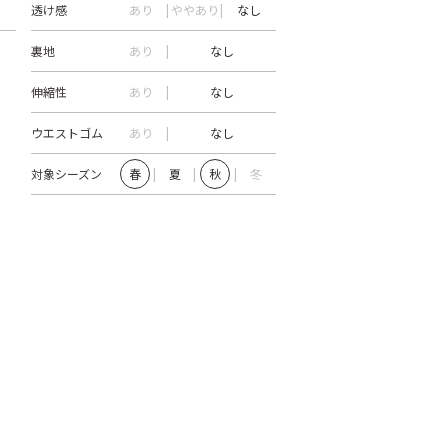
透け感
あり
ややあり
なし
裏地
あり
なし
伸縮性
あり
なし
ウエストゴム
あり
なし
対象シーズン
春
夏
秋
冬