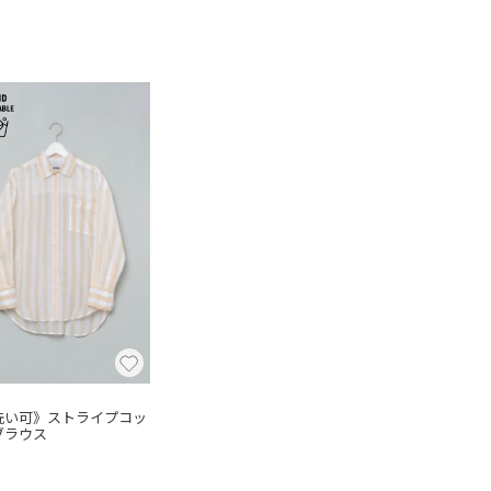
M
洗い可》ストライプコッ
ブラウス