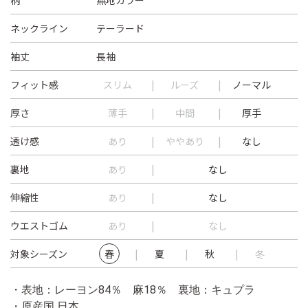
柄
無地カラー
ネックライン
テーラード
袖丈
長袖
フィット感
スリム
ルーズ
ノーマル
厚さ
薄手
中間
厚手
透け感
あり
ややあり
なし
裏地
あり
なし
伸縮性
あり
なし
ウエストゴム
あり
なし
対象シーズン
春
夏
秋
冬
・表地：レーヨン84％ 麻18％ 裏地：キュプラ
・原産国 日本