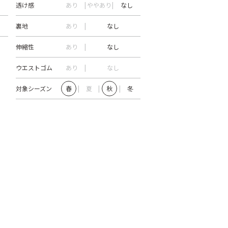
透け感
あり
ややあり
なし
裏地
あり
なし
伸縮性
あり
なし
ウエストゴム
あり
なし
対象シーズン
春
夏
秋
冬