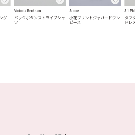
Victoria Beckham
Arobe
3.1 Phi
ロング
バックボタンストライプシャ
小花プリントジャガードワン
タフ
ツ
ピース
ドレ