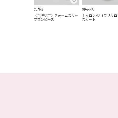
CLANE
ODAKHA
《手洗い可》フォームスリー
ナイロンMA-1フリル
ブワンピース
スカート