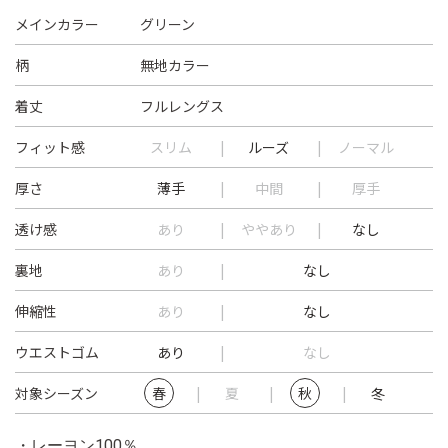
メインカラー
グリーン
柄
無地カラー
着丈
フルレングス
フィット感
スリム
ルーズ
ノーマル
厚さ
薄手
中間
厚手
透け感
あり
ややあり
なし
裏地
あり
なし
伸縮性
あり
なし
ウエストゴム
あり
なし
対象シーズン
春
夏
秋
冬
・レーヨン100％