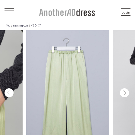
Login
パンツ
/
/
Top
near.nippon