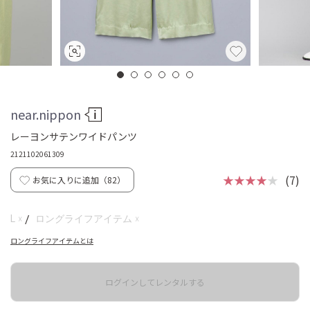
near.nippon
レーヨンサテンワイドパンツ
2121102061309
★★★★
★
(7)
お気に入りに追加（
82
）
☓
☓
L
/
ロングライフアイテム
ロングライフアイテムとは
ログインしてレンタルする