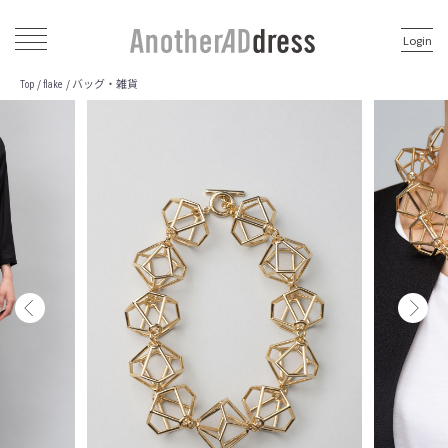
Login
バッグ・雑貨
/
/
Top
flake