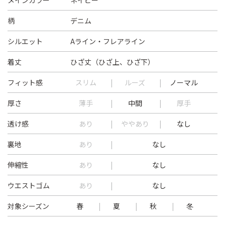
メインカラー
ネイビー
柄
デニム
シルエット
Aライン・フレアライン
着丈
ひざ丈（ひざ上、ひざ下）
フィット感
スリム
ルーズ
ノーマル
厚さ
薄手
中間
厚手
透け感
あり
ややあり
なし
裏地
あり
なし
伸縮性
あり
なし
ウエストゴム
あり
なし
対象シーズン
春
夏
秋
冬