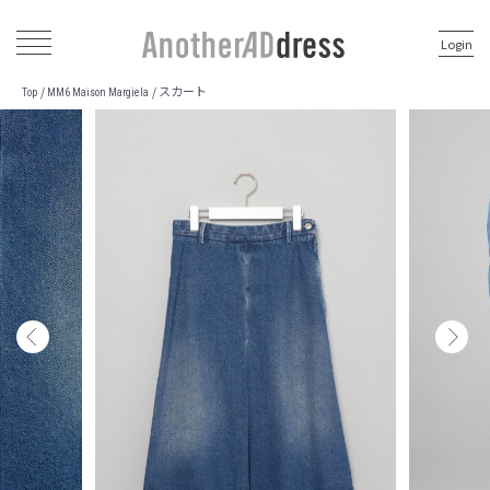
Login
スカート
/
/
Top
MM6 Maison Margiela