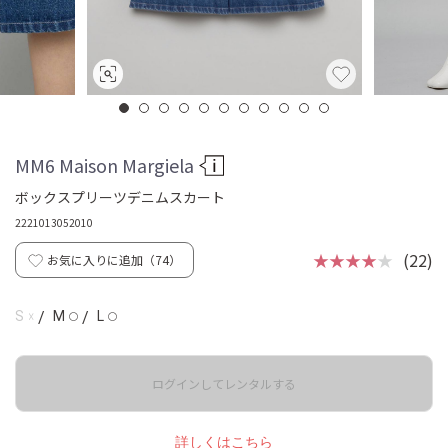
MM6 Maison Margiela
ボックスプリーツデニムスカート
2221013052010
★★★★
★
(22)
お気に入りに追加（
74
）
☓
S
/
M
/
L
◯
◯
ログインしてレンタルする
詳しくはこちら