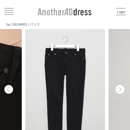
Login
パンツ
/
/
Top
DSQUARED2