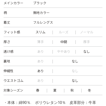
メインカラー
ブラック
柄
無地カラー
着丈
フルレングス
フィット感
スリム
ルーズ
ノーマル
厚さ
薄手
中間
厚手
透け感
あり
ややあり
なし
裏地
あり
なし
伸縮性
あり
なし
ウエストゴム
あり
なし
対象シーズン
春
夏
秋
冬
・本体：綿90％. ポリウレタン10％ 皮革部分：牛革