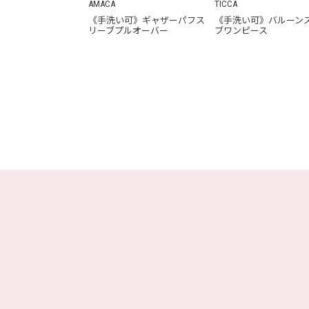
AMACA
TICCA
《手洗い可》ギャザーパフス
《手洗い可》バルーン
リーブプルオーバー
ブワンピース