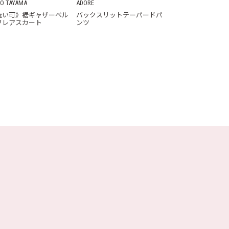
O TAYAMA
ADORE
洗い可》裾ギャザーベル
バックスリットテーパードパ
フレアスカート
ンツ