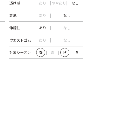
透け感
あり
ややあり
なし
裏地
あり
なし
伸縮性
あり
なし
ウエストゴム
あり
なし
対象シーズン
春
夏
秋
冬