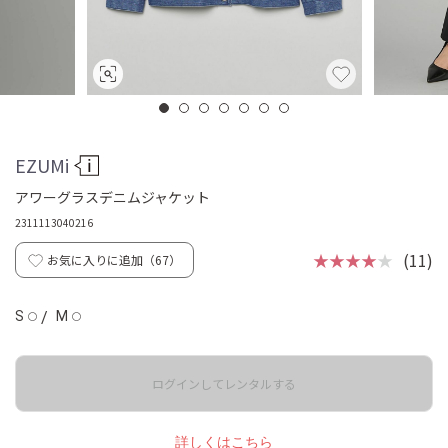
EZUMi
アワーグラスデニムジャケット
2311113040216
★★★★
★
(11)
お気に入りに追加（
67
）
S
/
M
◯
◯
ログインしてレンタルする
詳しくはこちら