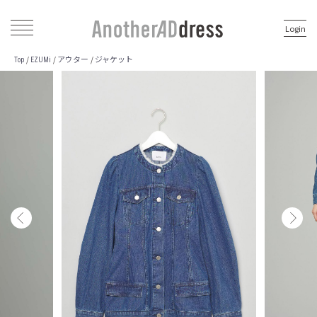
Login
アウター
ジャケット
/
/
/
Top
EZUMi