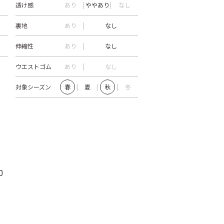
透け感
あり
ややあり
なし
裏地
あり
なし
伸縮性
あり
なし
ウエストゴム
あり
なし
対象シーズン
春
夏
秋
冬
0