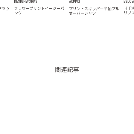
DESIGNWORKS
ESLO
ASPESI
フラワープリントイージーパ
《手
ブラウ
プリントスキッパー半袖プル
ンツ
リブ
オーバーシャツ
関連記事