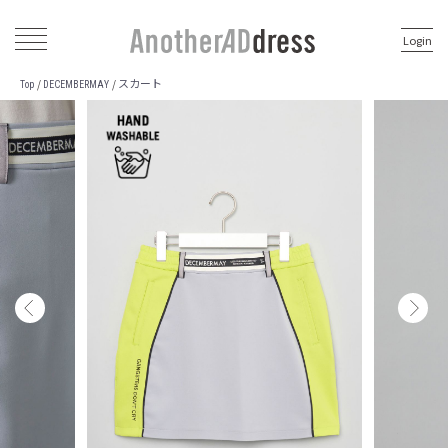
Login
スカート
/
/
Top
DECEMBERMAY