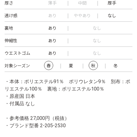
厚さ
薄手
中間
厚手
透け感
あり
ややあり
なし
裏地
あり
なし
伸縮性
あり
なし
ウエストゴム
あり
なし
対象シーズン
春
夏
秋
冬
・本体：ポリエステル91％ ポリウレタン9％ 別布：ポ
リエステル100％ 裏地：ポリエステル100％
・原産国 日本
・付属品 なし
・参考価格 27,000円（税抜）
・ブランド型番
2-205-2530