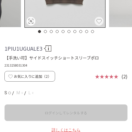
1PIU1UGUALE3
【手洗い可】サイドスイッチショートスリーブポロ
2313258031304
★★★★★
(2)
お気に入りに追加（
2
）
☓
☓
S
/
M
/
L
◯
ログインしてレンタルする
詳しくはこちら