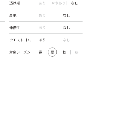
透け感
あり
ややあり
なし
裏地
あり
なし
伸縮性
あり
なし
ウエストゴム
あり
なし
対象シーズン
春
夏
秋
冬