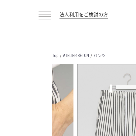
法人利用をご検討の方
/
/
パンツ
Top
ATELIER BÉTON