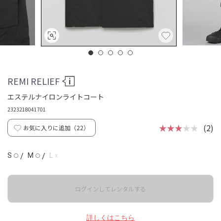
REMI RELIEF
エステルナイロンライトコート
2323218041701
★★★
★★
(2)
お気に入りに追加（
22
）
☓
S
/
M
/
L
◯
◯
ログインしてレンタルする
詳しくはこちら