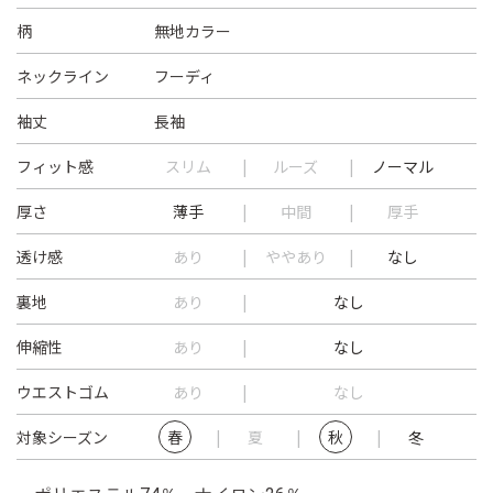
柄
無地カラー
ネックライン
フーディ
袖丈
長袖
フィット感
スリム
ルーズ
ノーマル
厚さ
薄手
中間
厚手
透け感
あり
ややあり
なし
裏地
あり
なし
伸縮性
あり
なし
ウエストゴム
あり
なし
対象シーズン
春
夏
秋
冬