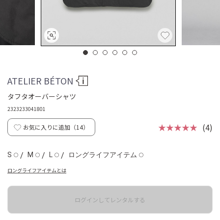
ATELIER BÉTON
タフタオーバーシャツ
2323233041801
★★★★★
(4)
お気に入りに追加（
14
）
S
/
M
/
L
/
ロングライフアイテム
◯
◯
◯
◯
ロングライフアイテムとは
ログインしてレンタルする