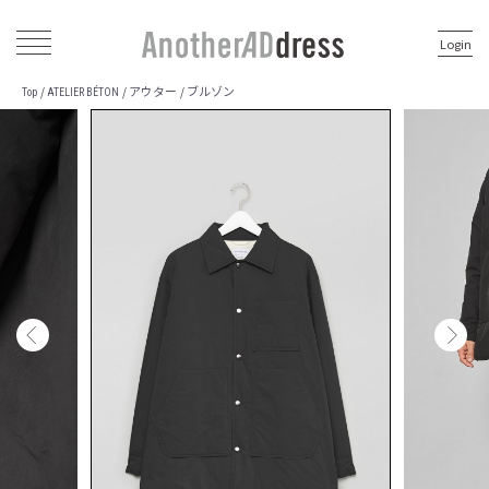
Login
アウター
ブルゾン
/
/
/
Top
ATELIER BÉTON