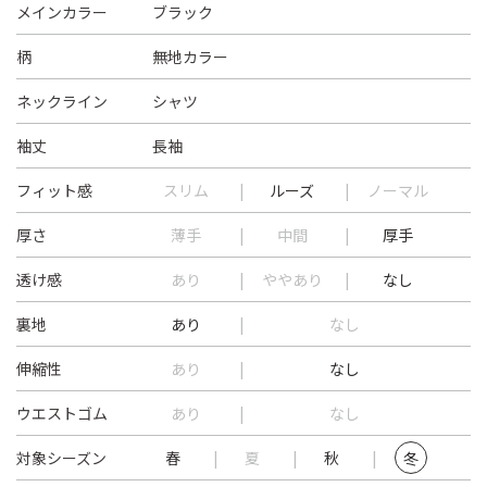
メインカラー
ブラック
柄
無地カラー
ネックライン
シャツ
袖丈
長袖
フィット感
スリム
ルーズ
ノーマル
厚さ
薄手
中間
厚手
透け感
あり
ややあり
なし
裏地
あり
なし
伸縮性
あり
なし
ウエストゴム
あり
なし
対象シーズン
春
夏
秋
冬