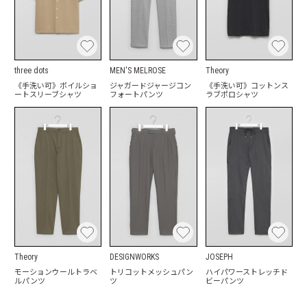
three dots
MEN'S MELROSE
Theory
《手洗い可》ボイルショ
ジャガードジャージコン
《手洗い可》コットンス
ートスリーブシャツ
フォートパンツ
ラブポロシャツ
Theory
DESIGNWORKS
JOSEPH
モーションウールトラベ
トリコットメッシュパン
ハイパワーストレッチド
ルパンツ
ツ
ビーパンツ