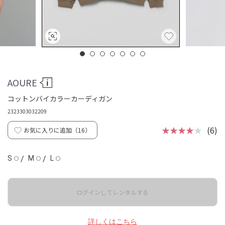
AOURE
コットンバイカラーカーディガン
2323303032209
★★★★
★
(6)
お気に入りに追加（
16
）
S
/
M
/
L
◯
◯
◯
ログインしてレンタルする
詳しくはこちら