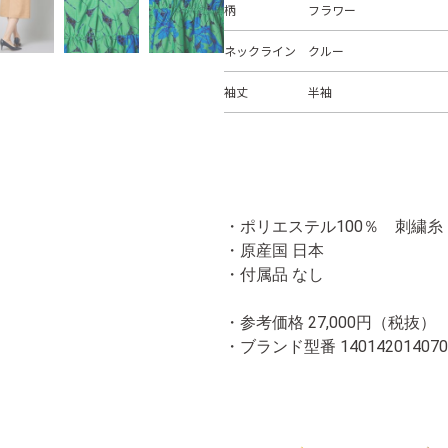
柄
フラワー
ネックライン
クルー
袖丈
半袖
・ポリエステル100％ 刺繍
・原産国 日本
・付属品 なし
・参考価格 27,000円（税抜）
・ブランド型番
140142014070