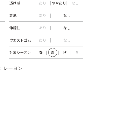
透け感
あり
ややあり
なし
裏地
あり
なし
伸縮性
あり
なし
ウエストゴム
あり
なし
対象シーズン
春
夏
秋
冬
糸：レーヨン