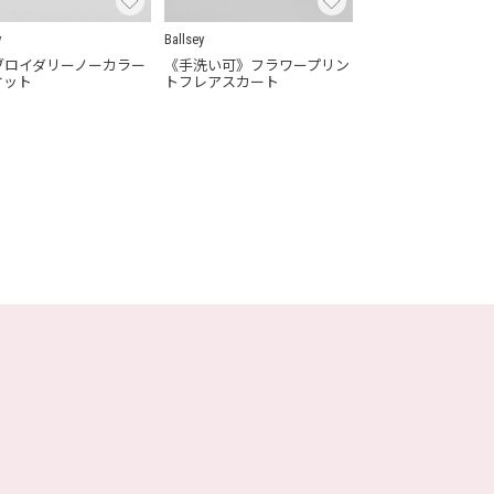
y
Ballsey
ブロイダリーノーカラー
《手洗い可》フラワープリン
ケット
トフレアスカート