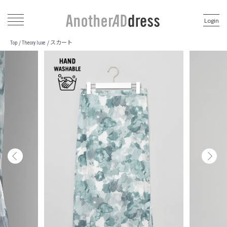
Login
スカート
/
/
Top
Theory luxe