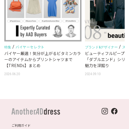
/
/
バイヤーセレクト
ス
特集
ブランド&デザイナー
バイヤー厳選！気分が上がるビタミンカラ
ビューティフルピープル
ーのアイテムからプリントシャツまで
「ダブルエンド」シリ
【TRENDs】まとめ
魅力を深掘り
2026.06.20
2024.09.10
ご利用ガイド