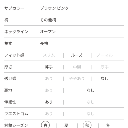
サブカラー
ブラウン ピンク
柄
その他柄
ネックライン
オープン
袖丈
長袖
フィット感
スリム
ルーズ
ノーマル
厚さ
薄手
中間
厚手
透け感
あり
ややあり
なし
裏地
あり
なし
伸縮性
あり
なし
ウエストゴム
あり
なし
対象シーズン
春
夏
秋
冬