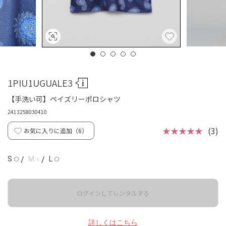
1PIU1UGUALE3
【手洗い可】ペイズリーポロシャツ
2413258030410
★★★★★
(3)
お気に入りに追加（
6
）
☓
S
/
M
/
L
◯
◯
ログインしてレンタルする
詳しくはこちら