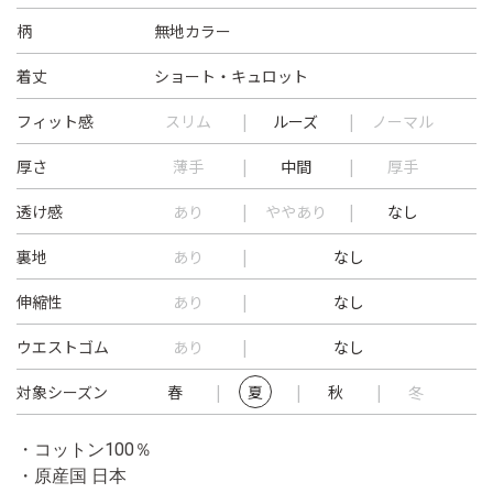
柄
無地カラー
着丈
ショート・キュロット
フィット感
スリム
ルーズ
ノーマル
厚さ
薄手
中間
厚手
透け感
あり
ややあり
なし
裏地
あり
なし
伸縮性
あり
なし
ウエストゴム
あり
なし
対象シーズン
春
夏
秋
冬
・コットン100％
・原産国 日本