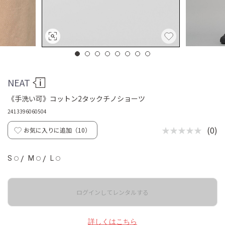
NEAT
《手洗い可》コットン2タックチノショーツ
2413396060504
★★★★★
(0)
お気に入りに追加（
10
）
S
/
M
/
L
◯
◯
◯
ログインしてレンタルする
詳しくはこちら