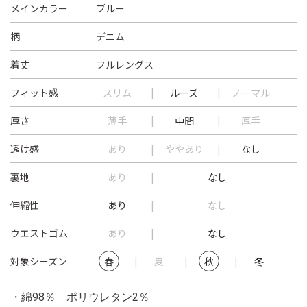
メインカラー
ブルー
柄
デニム
着丈
フルレングス
フィット感
スリム
ルーズ
ノーマル
厚さ
薄手
中間
厚手
透け感
あり
ややあり
なし
裏地
あり
なし
伸縮性
あり
なし
ウエストゴム
あり
なし
対象シーズン
春
夏
秋
冬
・綿98％ ポリウレタン2％