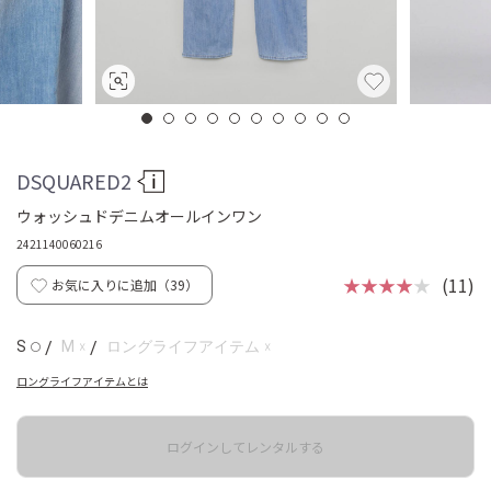
DSQUARED2
ウォッシュドデニムオールインワン
2421140060216
★★★★
★
(11)
お気に入りに追加（
39
）
☓
☓
S
/
M
/
ロングライフアイテム
◯
ロングライフアイテムとは
ログインしてレンタルする