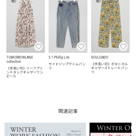
TOMORROWLAND
3.1 Phillip Lim
SOULEIADO
collection
サイドジップデニムパン
《手洗い可》ボタニカル
ツ
ギャザーストレートパン
《手洗い可》リーフプリ
ツ
ントタックギャザーワン
ピース
関連記事