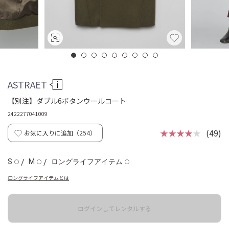
ASTRAET
【別注】ダブル6ボタンウールコート
2422277041009
★★★★
★
(49)
お気に入りに追加（
254
）
S
/
M
/
ロングライフアイテム
◯
◯
◯
ロングライフアイテムとは
ログインしてレンタルする