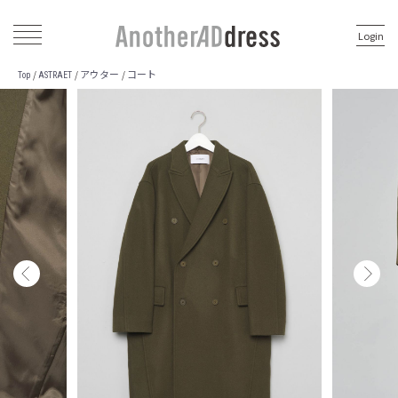
Login
アウター
コート
/
/
/
Top
ASTRAET