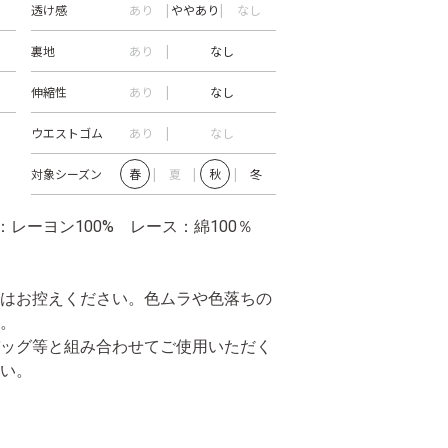
透け感
あり
ややあり
なし
裏地
あり
なし
伸縮性
あり
なし
ウエストゴム
あり
なし
対象シーズン
春
夏
秋
冬
：レーヨン100% レース：綿100％
はお控えください。色ムラや色落ちの
。
ッグ等と組み合わせてご使用いただく
い。