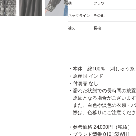
柄
フラワー
ネックライン
その他
袖丈
長袖
・本体：綿100％ 刺しゅう糸
・原産国 インド
・付属品 なし
・
濡れた状態での長時間の放置
原因となる場合がございます
また、白色や淡色の衣類・バ
際は、色移りにご注意くださ
・参考価格 24,000円（税抜）
・ブランド型番
010152WH1