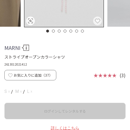
MARNI
ストライプオープンカラーシャツ
2613012021412
★★★★★
(3)
お気に入りに追加（
37
）
☓
☓
☓
S
/
M
/
L
ログインしてレンタルする
詳しくはこちら