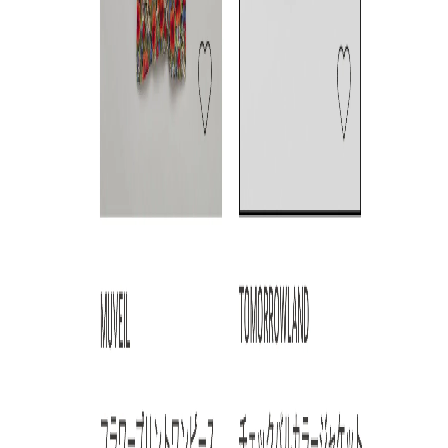
関連記事
/
/
トピッ
ニュース
特集
アイテム
特集
リニューアルのお知ら
2025年10月5週目の新
20
り扱い
せ｜ブランド拡充＆環
入荷アイテムからおす
荷
レデ
境貢献度を可視化する
すめの品をピックアッ
め
を一
「AAD
プ！【NEW THIS
プ！
SUSTAINABILITY
WEEKの注目商品】
WE
ACTION」スタート
2025.11.07
202