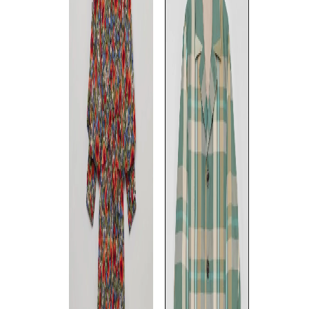
ne Quittez pas
エンブロイダリーキルティン
グブルゾン
FREE
◯