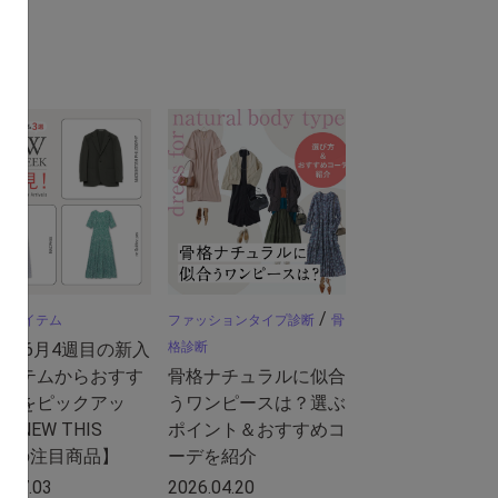
/
/
アイテム
ファッションタイプ診断
骨
26年6月4週目の新入
格診断
アイテムからおすす
骨格ナチュラルに似合
の品をピックアッ
うワンピースは？選ぶ
【NEW THIS
ポイント＆おすすめコ
EKの注目商品】
ーデを紹介
6.07.03
2026.04.20