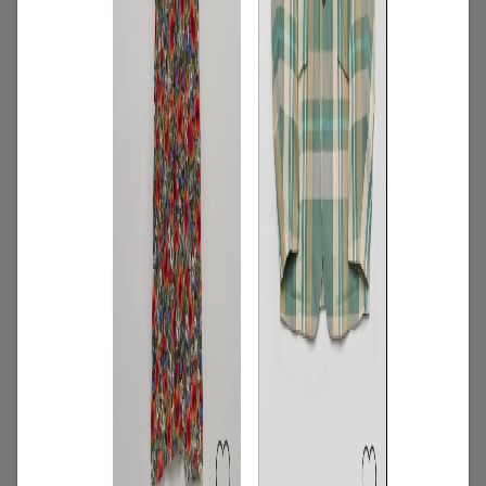
3
/
特集
アイテム
AnotherADdress TOKYOスタッフが選
ぶ！8月のレコメンドアイテム9選
2026.08.03
4
/
コーディネート
アイテム
【甘シャツ・ブラウス100選】大人可愛い
夏コーデにおすすめ！映えトップスを厳
選
2026.07.16