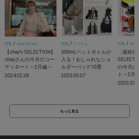
/
/
/
特集
chay, like you
特集
アイテム
特集
chay, 
【chay's SELECTION】
500mLペットボトルが
〈最終回〉
chayさんの今月のコー
入る！おしゃれなショ
SELECT
ディネート～2月編～
ルダーバッグ10選
の今月の
ト～2月
2024.02.28
2025.05.07
2025.03.
もっと見る