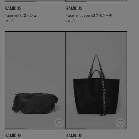
RAMIDUS
RAMIDUS
fragmentサコッシュ
fragment designコラボポーチ
FREE
◯
FREE
◯
RAMIDUS
RAMIDUS