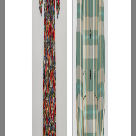
/
/
特集
アイテム
コーディネート
季節
コーディネ
【通勤バッグ6選】パ
冬にぴったり！オフィ
【5月の
ソコン・A4サイズが入
スコーデ〜デート服ま
装】上旬
る！収納力抜群の大き
でおしゃれなメンズ服
の違いは
めバッグ
【5 DAYS STYLING】
ン別コー
2024.12.05
2024.11.25
2026.04.
もっと見る