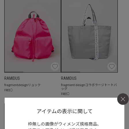
RAMIDUS
RAMIDUS
fragmentdesignリュック
fragment designコラボラージトートバ
ッグ
FREE
◯
FREE
◯
アイテムの表示に関して
枠無しの画像がウィメンズ規格商品、